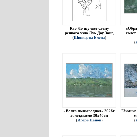
Као Ло изучает схему
«Обра
речного узла Лук Дау Занг,
холст
(
Шипицова Елена
)
(
«Волга полноводная» 2026г.
"Зимние 
холст,масло 30х40см
м
(
Игорь Панов
)
(