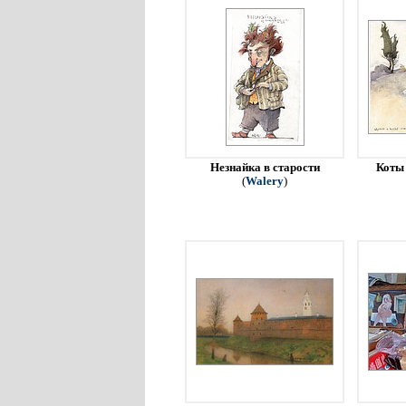
Незнайка в старости
Коты 
(
Walery
)