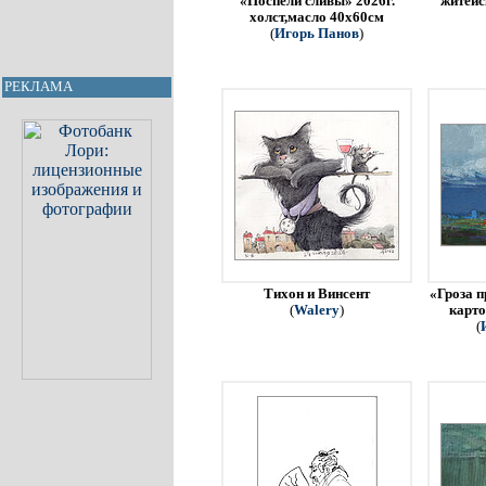
«Поспели сливы» 2026г.
житейс
холст,масло 40х60см
(
Игорь Панов
)
РЕКЛАМА
Тихон и Винсент
«Гроза п
(
Walery
)
карто
(