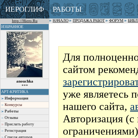
ИЕРОГЛИФ
РАБОТЫ
http://Hiero.Ru
НАЧАЛО
ПРОДАЖА РАБОТ
ФОРУМ
БИБ
ИЗБРАННОЕ
Для полноценно
сайтом рекомен
зарегистрирова
anouchka
***
уже являетесь 
АРТ-КРИТИКА
Информация
нашего сайта,
а
Конкурсы
Работы
Авторизация (с
Отзывы
Прислать работу
ограничениями)
Регистрация
Список авторов