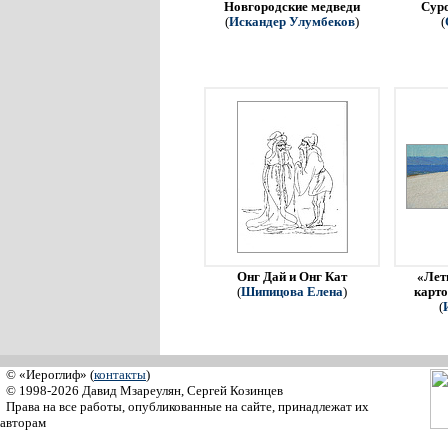
Новгородские медведи
Сур
(
Искандер Улумбеков
)
(
Онг Дай и Онг Кат
«Летн
(
Шипицова Елена
)
карто
(
© «Иероглиф» (
контакты
)
© 1998-2026 Давид Мзареулян, Сергей Козинцев
Права на все работы, опубликованные на сайте, принадлежат их
авторам