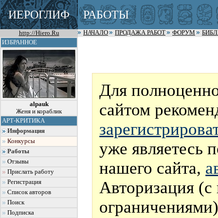
ИЕРОГЛИФ
РАБОТЫ
http://Hiero.Ru
НАЧАЛО
ПРОДАЖА РАБОТ
ФОРУМ
БИБ
ИЗБРАННОЕ
Для полноценно
сайтом рекомен
alpauk
Женя и кораблик
АРТ-КРИТИКА
зарегистрирова
Информация
Конкурсы
уже являетесь 
Работы
Отзывы
нашего сайта,
а
Прислать работу
Авторизация (с
Регистрация
Список авторов
ограничениями)
Поиск
Подписка