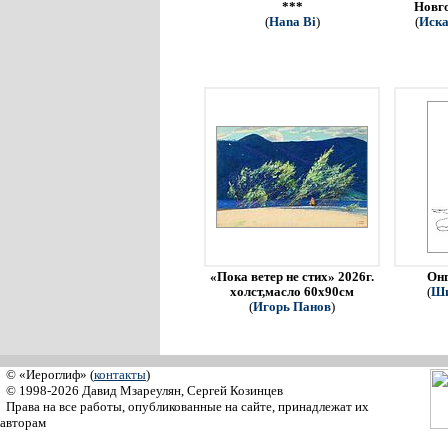
***
Новго
(
Hana Bi
)
(
Иска
«Пока ветер не стих» 2026г.
Онг
холст,масло 60х90см
(
Ши
(
Игорь Панов
)
© «Иероглиф» (
контакты
)
© 1998-2026 Давид Мзареулян, Сергей Козинцев
Права на все работы, опубликованные на сайте, принадлежат их
авторам