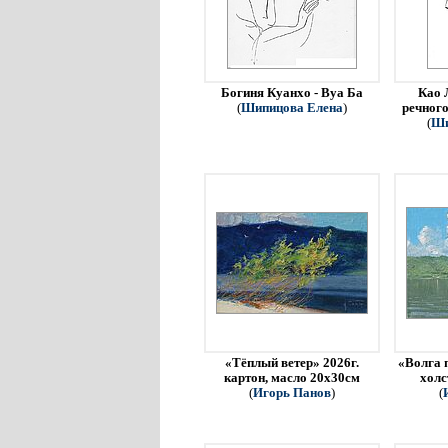
Богиня Куанхо - Вуа Ба
Као 
(
Шипицова Елена
)
речного
(
Ши
«Тёплый ветер» 2026г.
«Волга 
картон, масло 20х30см
холс
(
Игорь Панов
)
(