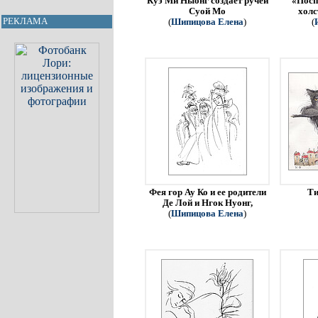
Куэ Ми Ныонг создает ручей
«Посп
Суой Мо
холс
РЕКЛАМА
(
Шипицова Елена
)
(
Фея гор Ау Ко и ее родители
Ти
Де Лой и Нгок Нуонг,
(
Шипицова Елена
)