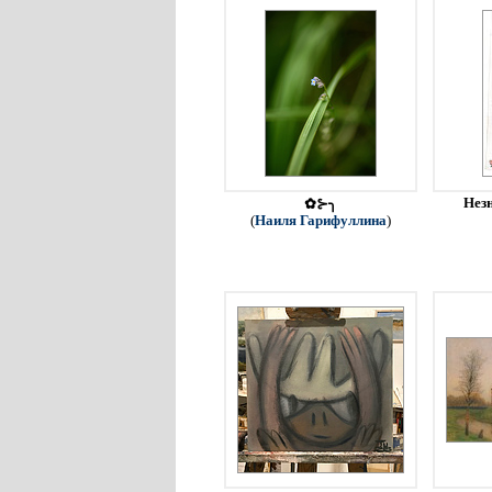
Незн
✿⊱╮
(
Наиля Гарифуллина
)