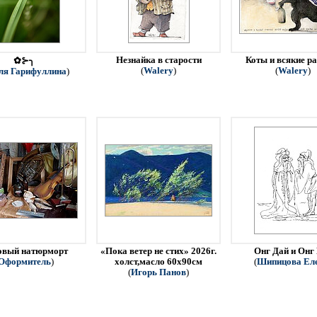
Незнайка в старости
Коты и всякие р
✿⊱╮
(
Walery
)
(
Walery
)
ля Гарифуллина
)
овый натюрморт
«Пока ветер не стих» 2026г.
Онг Дай и Онг
Оформитель
)
холст,масло 60х90см
(
Шипицова Ел
(
Игорь Панов
)