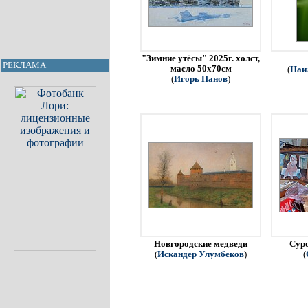
"Зимние утёсы" 2025г. холст,
РЕКЛАМА
масло 50х70см
(
Наи
(
Игорь Панов
)
Новгородские медведи
Сур
(
Искандер Улумбеков
)
(