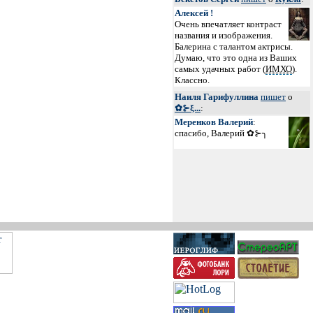
Алексей !
Очень впечатляет контраст
названия и изображения.
Балерина с талантом актрисы.
Думаю, что это одна из Ваших
самых удачных работ (
ИМХО
).
Классно.
Наиля Гарифуллина
пишет
о
✿⊱ξ...
:
Меренков Валерий
:
спасибо, Валерий ✿⊱╮