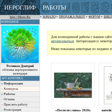
ИЕРОГЛИФ
РАБОТЫ
http://Hiero.Ru
НАЧАЛО
ПРОДАЖА РАБОТ
ФОРУМ
БИБ
ИЗБРАННОЕ
Для полноценной работы с нашим сайт
авторизоваться
. Авторизация (с некото
Ниже показаны некоторые из недавно п
Резчиков Дмитрий
обложка корпоративного
календаря
АРТ-КРИТИКА
Информация
Конкурсы
Работы
Отзывы
Прислать работу
Регистрация
«Поспели сливы» 2026г.
житейс