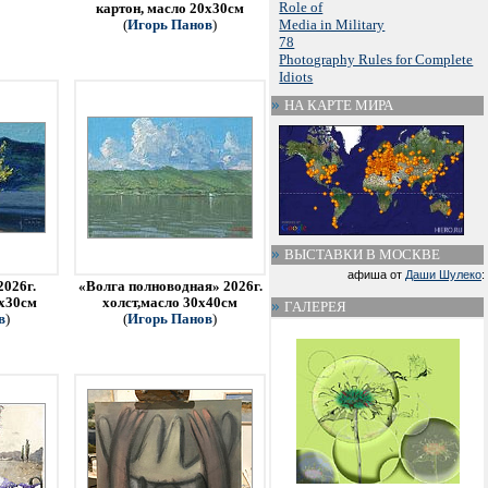
Role of
картон, масло 20х30см
Media in Military
(
Игорь Панов
)
78
Photography Rules for Complete
Idiots
НА КАРТЕ МИРА
ВЫСТАВКИ В МОСКВЕ
афиша от
Даши Шулеко
:
2026г.
«Волга полноводная» 2026г.
0х30см
холст,масло 30х40см
ГАЛЕРЕЯ
в
)
(
Игорь Панов
)