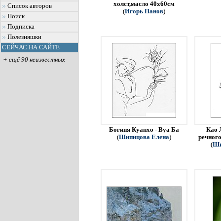
холст,масло 40х60см
Список авторов
(
Игорь Панов
)
Поиск
Подписка
Полезняшки
СЕЙЧАС НА САЙТЕ
+ ещё 90 неизвестных
Богиня Куанхо - Вуа Ба
Као 
(
Шипицова Елена
)
речного
(
Ши