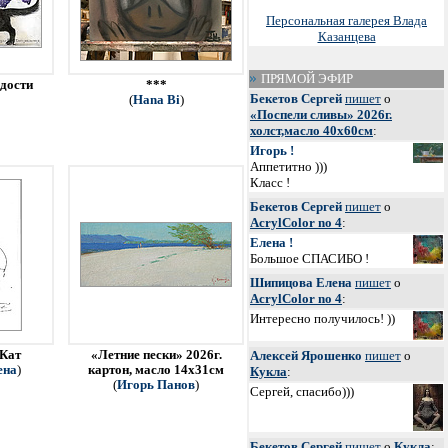
Персональная галерея Влада
Казанцева
ПРЯМОЙ ЭФИР
адости
***
Бекетов Сергей
пишет
о
(
Hana Bi
)
«Поспели сливы» 2026г.
холст,масло 40х60см
:
Игорь !
Аппетитно )))
Класс !
Бекетов Сергей
пишет
о
AcrylColor no 4
:
Елена !
Большое СПАСИБО !
Шипицова Елена
пишет
о
AcrylColor no 4
:
Интересно получилось! ))
Алексей Ярошенко
пишет
о
 Кат
«Летние пески» 2026г.
ена
)
картон, масло 14х31см
Кукла
:
(
Игорь Панов
)
Сергей, спасибо)))
Бекетов Сергей
пишет
о
Кукла
: