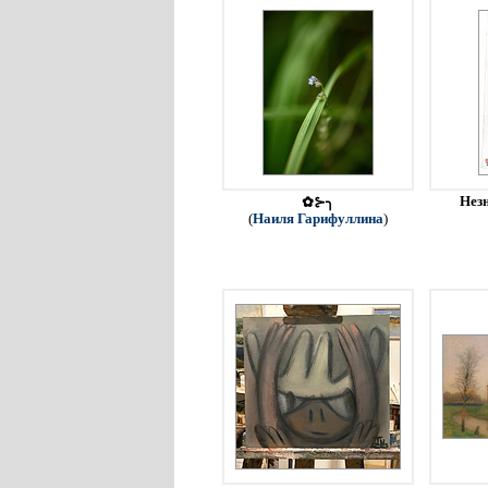
Незн
✿⊱╮
(
Наиля Гарифуллина
)