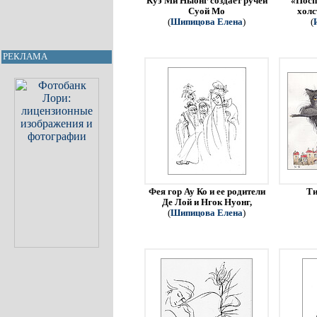
Куэ Ми Ныонг создает ручей
«Посп
Суой Мо
холс
(
Шипицова Елена
)
(
РЕКЛАМА
Фея гор Ау Ко и ее родители
Ти
Де Лой и Нгок Нуонг,
(
Шипицова Елена
)