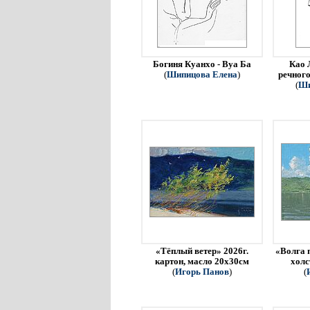
Богиня Куанхо - Вуа Ба
Као 
(
Шипицова Елена
)
речного
(
Ши
«Тёплый ветер» 2026г.
«Волга 
картон, масло 20х30см
холс
(
Игорь Панов
)
(