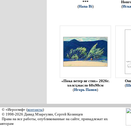
***
Новго
(
Hana Bi
)
(
Иска
«Пока ветер не стих» 2026г.
Онг
холст,масло 60х90см
(
Ши
(
Игорь Панов
)
© «Иероглиф» (
контакты
)
© 1998-2026 Давид Мзареулян, Сергей Козинцев
Права на все работы, опубликованные на сайте, принадлежат их
авторам