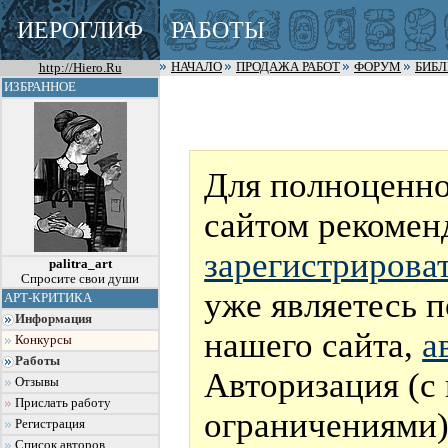
ИЕРОГЛИФ
РАБОТЫ
http://Hiero.Ru
НАЧАЛО
ПРОДАЖА РАБОТ
ФОРУМ
БИБ
ИЗБРАННОЕ
Для полноценно
сайтом рекомен
зарегистрирова
palitra_art
Спросите свои души
уже являетесь 
АРТ-КРИТИКА
Информация
нашего сайта,
а
Конкурсы
Работы
Авторизация (с
Отзывы
Прислать работу
ограничениями)
Регистрация
Список авторов