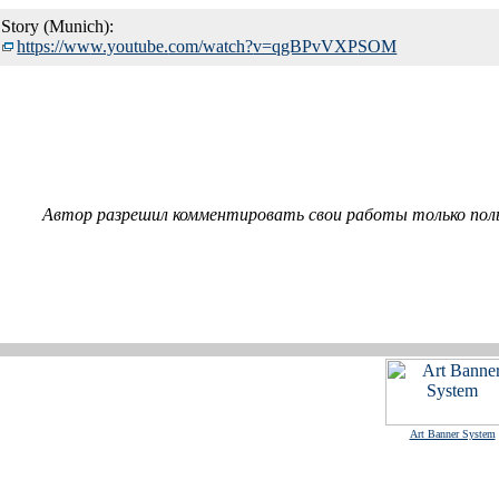
Story (Munich):
https://ww
w.youtube.
com/watch?
v=qgBPvVXP
SOM
Автор разрешил комментировать свои работы только пол
Art Banner System