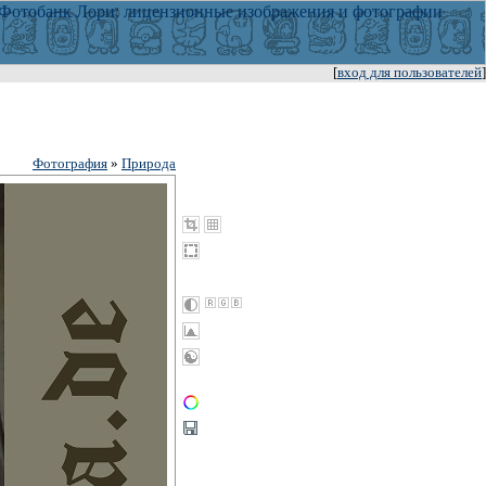
[
вход для пользователей
]
Фотография
»
Природа