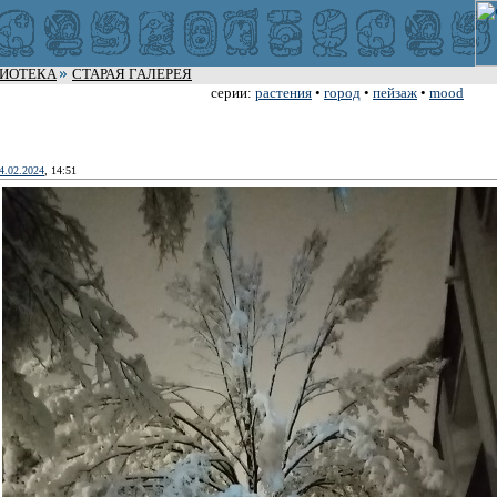
ЛИОТЕКА
СТАРАЯ ГАЛЕРЕЯ
серии:
растения
•
город
•
пейзаж
•
mood
4.02.2024
, 14:51