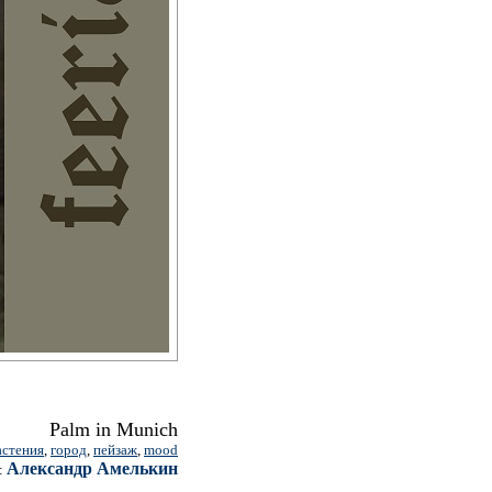
Palm in Munich
астения
,
город
,
пейзаж
,
mood
Александр Амелькин
: