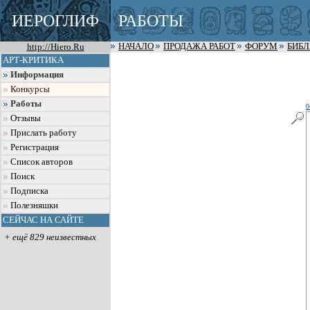
ИЕРОГЛИФ
РАБОТЫ
http://Hiero.Ru
НАЧАЛО
ПРОДАЖА РАБОТ
ФОРУМ
БИБ
АРТ-КРИТИКА
Информация
Конкурсы
Работы
0
Отзывы
Прислать работу
Регистрация
Список авторов
Поиск
Подписка
Полезняшки
СЕЙЧАС НА САЙТЕ
+ ещё 829 неизвестных