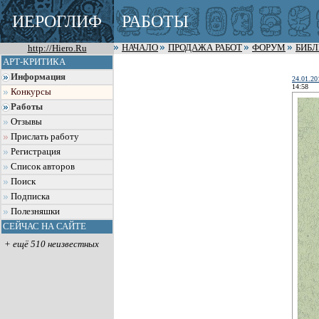
ИЕРОГЛИФ
РАБОТЫ
http://Hiero.Ru
НАЧАЛО
ПРОДАЖА РАБОТ
ФОРУМ
БИБ
АРТ-КРИТИКА
Информация
24.01.20
14:58
Конкурсы
Работы
Отзывы
Прислать работу
Регистрация
Список авторов
Поиск
Подписка
Полезняшки
СЕЙЧАС НА САЙТЕ
+ ещё 510 неизвестных