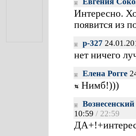
Евгения Соко
Интересно. Хо
появится из 
p-327
24.01.20
нет ничего лу
Елена Рогге
24
Нимб!)))
Вознесенский
10:59
/ 22:59
ДА+!+интере