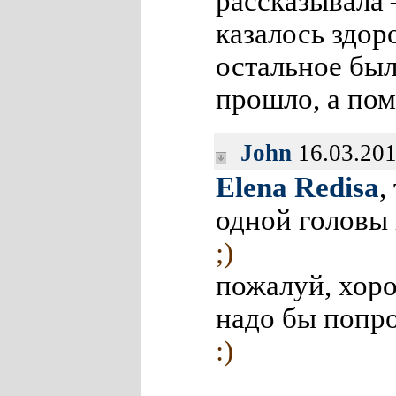
рассказывала
казалось здор
остальное был
прошло, а п
John
16.03.20
Elena Redisa
,
одной головы 
;)
пожалуй, хор
надо бы попро
:)