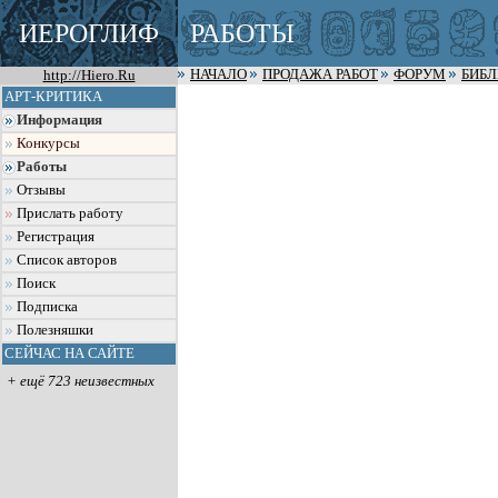
ИЕРОГЛИФ
РАБОТЫ
http://Hiero.Ru
НАЧАЛО
ПРОДАЖА РАБОТ
ФОРУМ
БИБ
АРТ-КРИТИКА
Информация
Конкурсы
Работы
Отзывы
Прислать работу
Регистрация
Список авторов
Поиск
Подписка
Полезняшки
СЕЙЧАС НА САЙТЕ
+ ещё 723 неизвестных