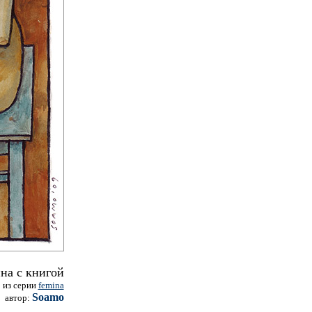
а с книгой
из серии
femina
Soamo
автор: