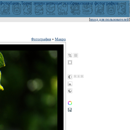
[
вход для пользователей
]
Фотография
»
Макро