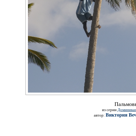
Пальмов
из серии
Доминикан
Виктория Ве
автор: