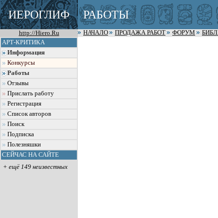
ИЕРОГЛИФ
РАБОТЫ
http://Hiero.Ru
НАЧАЛО
ПРОДАЖА РАБОТ
ФОРУМ
БИБ
АРТ-КРИТИКА
Информация
Конкурсы
Работы
Отзывы
Прислать работу
Регистрация
Список авторов
Поиск
Подписка
Полезняшки
СЕЙЧАС НА САЙТЕ
+ ещё 149 неизвестных