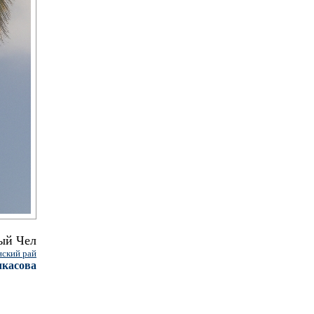
ый Чел
ский рай
чкасова