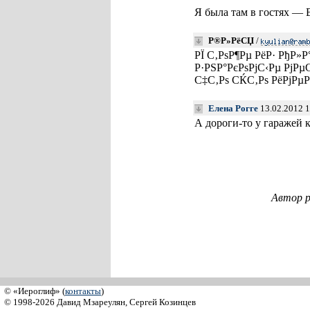
Я была там в гостях — 
Р®Р»РёСЏ
/
РЇ С‚РѕР¶Рµ РёР· РђР»
Р·РЅР°РєРѕРјС‹Рµ РјР
С‡С‚Рѕ СЌС‚Рѕ РёРјРµ
Елена Рогге
13.02.2012 
А дороги-то у гаражей к
Автор р
© «Иероглиф» (
контакты
)
© 1998-2026 Давид Мзареулян, Сергей Козинцев