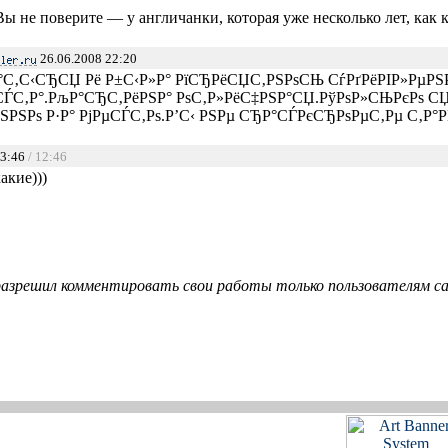
Вы не поверите — у англичанки, которая уже несколько лет, как 
26.06.2008 22:20
Р°С‚С‹СЂСЏ Рё Р±С‹Р»Р° РїСЂРёСЏС‚РЅРѕСЊ СѓРґРёРІР»РµРЅР°
µСЃС‚Р°.РљР°СЂС‚РёРЅР° РѕС‚Р»РёС‡РЅР°СЏ.РўРѕР»СЊРєРѕ С
РЅРЅРѕ Р·Р° РјРµСЃС‚Рѕ.Р’С‹ РЅРµ СЂР°СЃРєСЂРѕРµС‚Рµ С‚Р°
13:46
/ 12:46
акие)))
азрешил комментировать свои работы только пользователям сай