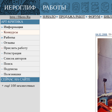
ИЕРОГЛИФ
РАБОТЫ
http://Hiero.Ru
НАЧАЛО
ПРОДАЖА РАБОТ
ФОРУМ
БИБ
АРТ-КРИТИКА
Информация
Конкурсы
04.02.2008
, 21
Работы
Отзывы
Прислать работу
Регистрация
Список авторов
Поиск
Подписка
Полезняшки
СЕЙЧАС НА САЙТЕ
+ ещё 100 неизвестных