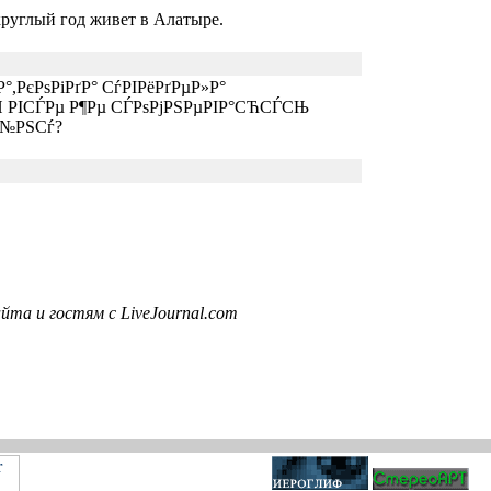
круглый год живет в Алатыре.
,РєРѕРіРґР° СѓРІРёРґРµР»Р°
Џ РІСЃРµ Р¶Рµ СЃРѕРјРЅРµРІР°СЋСЃСЊ
Р№РЅСѓ?
та и гостям с LiveJournal.com