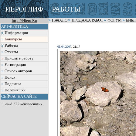
ИЕРОГЛИФ
РАБОТЫ
http://Hiero.Ru
НАЧАЛО
ПРОДАЖА РАБОТ
ФОРУМ
БИБ
АРТ-КРИТИКА
Информация
Конкурсы
Работы
05.04.2007
, 21:17
Отзывы
Прислать работу
Регистрация
Список авторов
Поиск
Подписка
Полезняшки
СЕЙЧАС НА САЙТЕ
+ ещё 122 неизвестных