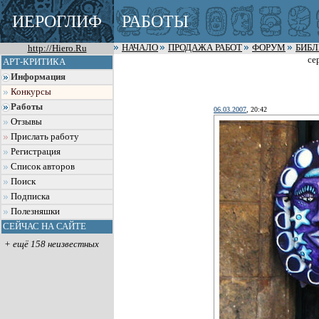
ИЕРОГЛИФ
РАБОТЫ
http://Hiero.Ru
НАЧАЛО
ПРОДАЖА РАБОТ
ФОРУМ
БИБ
се
АРТ-КРИТИКА
Информация
Конкурсы
Работы
06.03.2007
, 20:42
Отзывы
Прислать работу
Регистрация
Список авторов
Поиск
Подписка
Полезняшки
СЕЙЧАС НА САЙТЕ
+ ещё 158 неизвестных