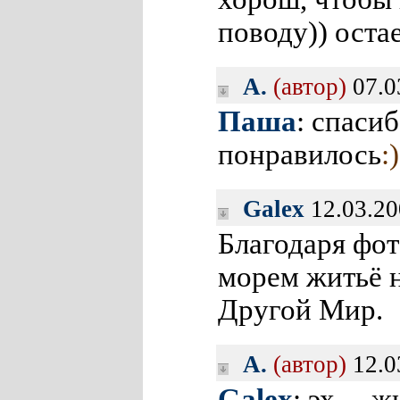
поводу)) оста
A.
(автор)
07.0
Паша
: спаси
понравилось
:)
Galex
12.03.20
Благодаря фот
морем житьё н
Другой Мир.
A.
(автор)
12.0
Galex
: эх… жи