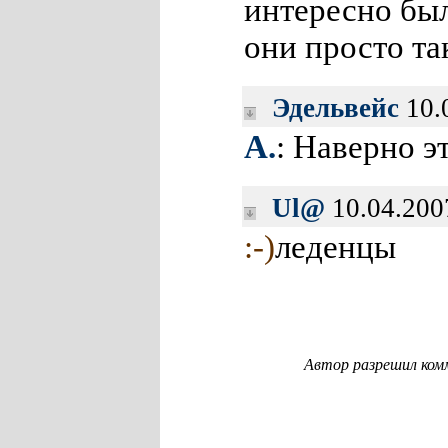
интересно был
они просто та
Эдельвейс
10.
A.
: Наверно эт
Ul@
10.04.200
:-)
леденцы
Автор разрешил ком