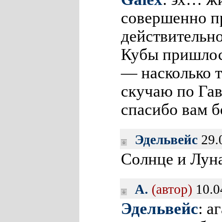
совершенно п
действительн
Кубы пришлос
— насколько т
скучаю по Га
спасибо вам б
Эдельвейс
29.
Солнце и Лун
A.
(автор)
10.0
Эдельвейс
: а