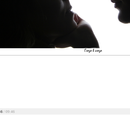
46
/ 09:46