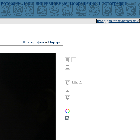
[
вход для пользователей
]
Фотография
»
Портрет