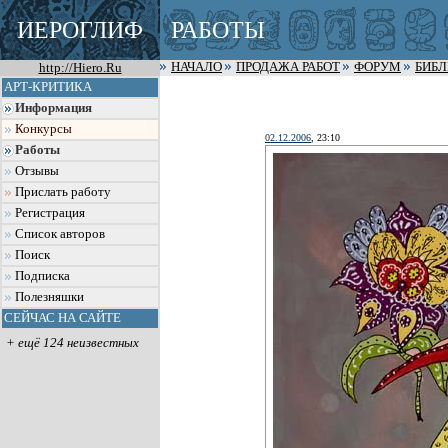
ИЕРОГЛИФ
РАБОТЫ
http://Hiero.Ru
НАЧАЛО
ПРОДАЖА РАБОТ
ФОРУМ
БИБ
АРТ-КРИТИКА
Информация
Конкурсы
02.12.2006
, 23:10
Работы
Отзывы
Прислать работу
Регистрация
Список авторов
Поиск
Подписка
Полезняшки
СЕЙЧАС НА САЙТЕ
+ ещё 124 неизвестных