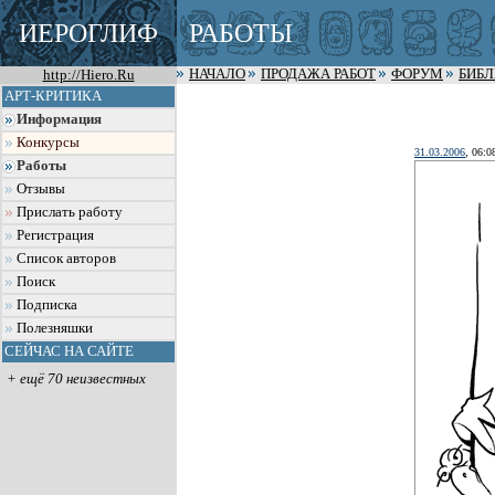
ИЕРОГЛИФ
РАБОТЫ
http://Hiero.Ru
НАЧАЛО
ПРОДАЖА РАБОТ
ФОРУМ
БИБ
АРТ-КРИТИКА
Информация
Конкурсы
31.03.2006
, 06:0
Работы
Отзывы
Прислать работу
Регистрация
Список авторов
Поиск
Подписка
Полезняшки
СЕЙЧАС НА САЙТЕ
+ ещё 70 неизвестных