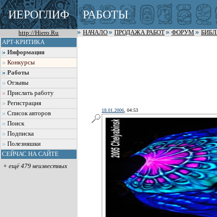
ИЕРОГЛИФ
РАБОТЫ
http://Hiero.Ru
НАЧАЛО
ПРОДАЖА РАБОТ
ФОРУМ
БИБ
АРТ-КРИТИКА
Информация
Конкурсы
Работы
Отзывы
Прислать работу
Регистрация
18.01.2006
, 04:53
Список авторов
Поиск
Подписка
Полезняшки
СЕЙЧАС НА САЙТЕ
+ ещё 479 неизвестных