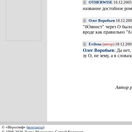
OTHERWISE
16.12.2005
название достойное ром
Олег Воробьев
16.12.200
"бОянист" через О было
вроде как правильно "бА
Evilena
(автор)
18.12.200
Олег Воробьев
: Да нет
зу О, не зему, а в слов
Автор р
© «Иероглиф» (
контакты
)
© 1998-2026 Давид Мзареулян, Сергей Козинцев