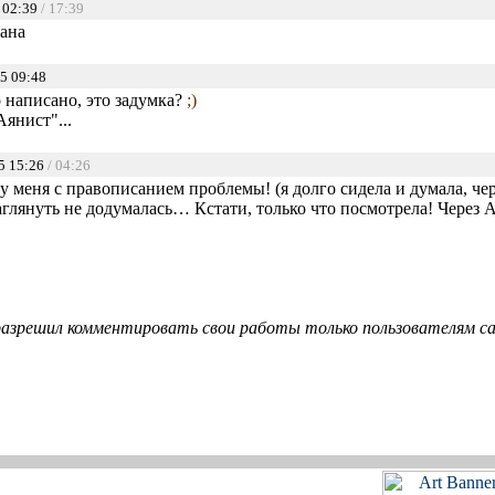
 02:39
/ 17:39
ана
5 09:48
 написано, это задумка?
;)
янист"...
5 15:26
/ 04:26
, у меня с правописанием проблемы! (я долго сидела и думала, ч
азаглянуть не додумалась… Кстати, только что посмотрела! Через А
азрешил комментировать свои работы только пользователям сай