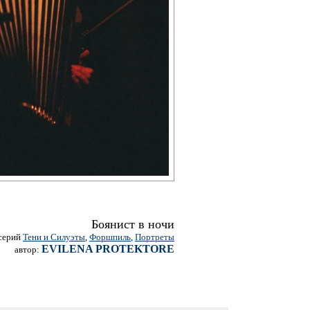
Боянист в ночи
 серий
Тени и Силуэты
,
Форшпиль
,
Портреты
EVILENA PROTEKTORE
автор: