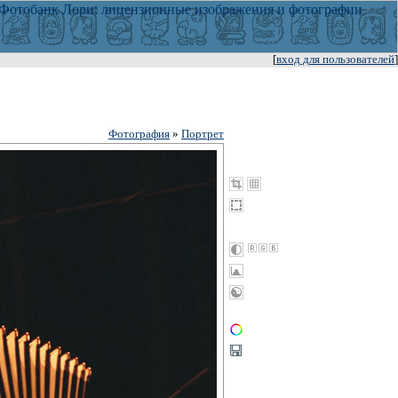
[
вход для пользователей
]
Фотография
»
Портрет