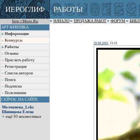
ИЕРОГЛИФ
РАБОТЫ
http://Hiero.Ru
НАЧАЛО
ПРОДАЖА РАБОТ
ФОРУМ
БИБ
АРТ-КРИТИКА
Информация
Конкурсы
29.08.2005
, 11:15
Работы
Отзывы
Прислать работу
Регистрация
Список авторов
Поиск
Подписка
Полезняшки
СЕЙЧАС НА САЙТЕ
Молчанова_Leks
Шипицова Елена
+ ещё 93 неизвестных