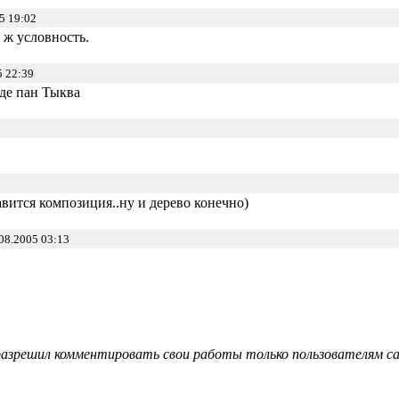
5 19:02
о ж условность.
 22:39
оде пан Тыква
авится композиция..ну и дерево конечно)
08.2005 03:13
азрешил комментировать свои работы только пользователям сай