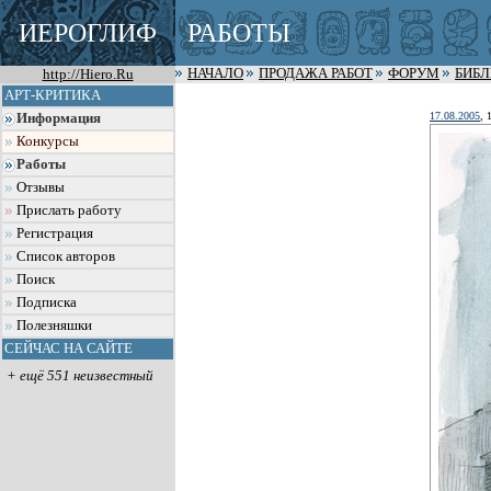
ИЕРОГЛИФ
РАБОТЫ
http://Hiero.Ru
НАЧАЛО
ПРОДАЖА РАБОТ
ФОРУМ
БИБ
АРТ-КРИТИКА
17.08.2005
, 
Информация
Конкурсы
Работы
Отзывы
Прислать работу
Регистрация
Список авторов
Поиск
Подписка
Полезняшки
СЕЙЧАС НА САЙТЕ
+ ещё 551 неизвестный