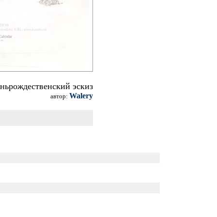
еньрождественский эскиз
Walery
автор: