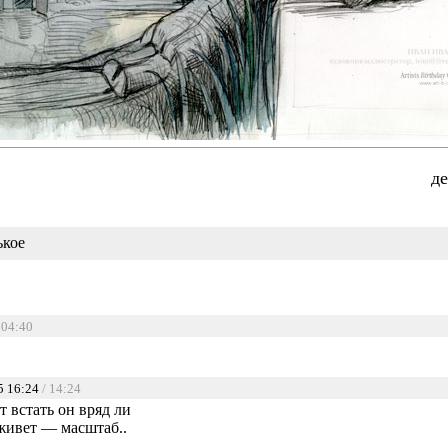
д
ькое
 04:40
5 16:24
/ 14:24
т встать он вряд ли
 живет — масштаб..