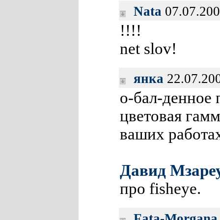
Nata
07.07.200
!!!!
net slov!
янка
22.07.200
о-бал-денное 
цветовая гамма
ваших работа
Давид Мзаре
про fisheye.
Fata-Morgana