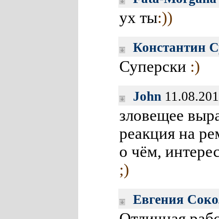
ух ты
:))
Константин С
Суперски
:)
John
11.08.20
зловещее выр
реакция на р
о чём, интере
;)
Евгения Соко
Отличная рабо