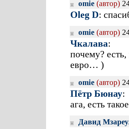
omie
(автор)
24
Oleg D
: спас
omie
(автор)
24
Чкалава
:
почему? есть,
евро… )
omie
(автор)
24
Пётр Бюнау
:
ага, есть тако
Давид Мзареу