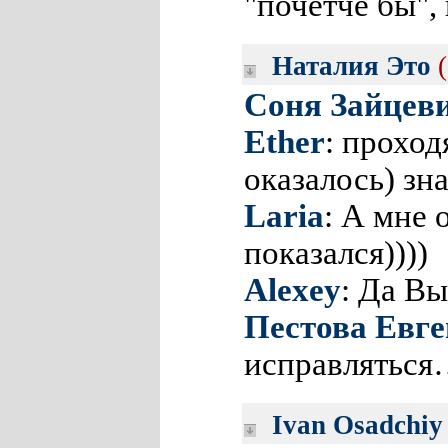
"почетче бы",
Наталия Это
Соня Зайцев
Ether
: проход
оказалось) з
Laria
: А мне
показался))))
Alexey
: Да Вы
Пестова Евг
исправляться
Ivan Osadchiy