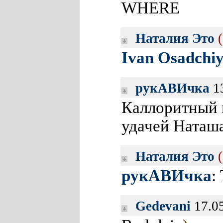
WHERE
Наталия Это
Ivan Osadchi
рукАВИчка
13
Каллоритный
удачей Наташа
Наталия Это
рукАВИчка
:
Gedevani
17.0