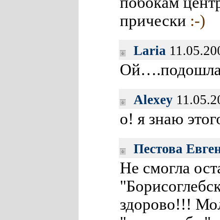
побокам цент
прически
:-)
Laria
11.05.20
Ой….подошла 
Alexey
11.05.2
о! я знаю это
Пестова Евге
Не смогла ост
"Борисоглебск
здорово!!! Мо