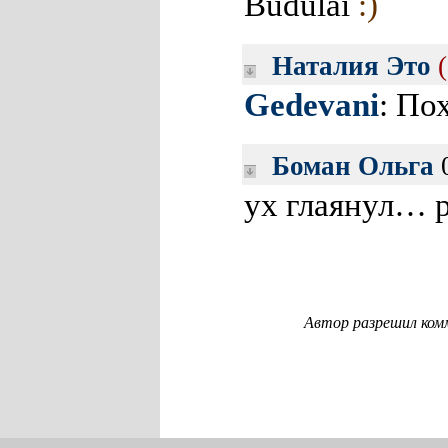
Budulai
:)
Наталия Это
Gedevani
: П
Боман Ольга
0
ух глаянул… 
Автор разрешил ком