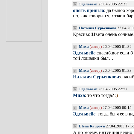
Эдельвейс
25.04.2005 22:25
опять пришла
: да былоб хо
но, как говорится, хозяин ба
Наталия Сурьенкова
25.04.200
Красиво!Цвета очень сочные
Миха
(автор)
26.04.2005 01:32
Эдельвейс
:спасиб.вот если б
той лошадки был…
Миха
(автор)
26.04.2005 01:33
Наталия Сурьенкова
:спасиб
Эдельвейс
26.04.2005 22:57
Миха
: то что тогда?
:)
Миха
(автор)
27.04.2005 00:15
Эдельвейс
: тогда бы я ее в 
Elena Raupova
27.04.2005 17:5
А по-моему, интуиция верно п