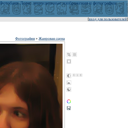
[
вход для пользователей
]
Фотография
»
Жанровая сцена