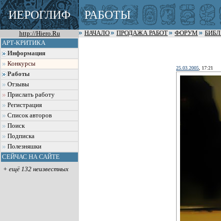
ИЕРОГЛИФ
РАБОТЫ
http://Hiero.Ru
НАЧАЛО
ПРОДАЖА РАБОТ
ФОРУМ
БИБ
АРТ-КРИТИКА
Информация
Конкурсы
25.03.2005
, 17:21
Работы
Отзывы
Прислать работу
Регистрация
Список авторов
Поиск
Подписка
Полезняшки
СЕЙЧАС НА САЙТЕ
+ ещё 132 неизвестных