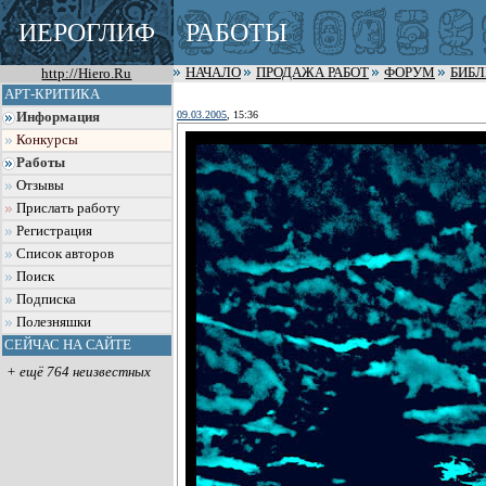
ИЕРОГЛИФ
РАБОТЫ
http://Hiero.Ru
НАЧАЛО
ПРОДАЖА РАБОТ
ФОРУМ
БИБ
АРТ-КРИТИКА
09.03.2005
, 15:36
Информация
Конкурсы
Работы
Отзывы
Прислать работу
Регистрация
Список авторов
Поиск
Подписка
Полезняшки
СЕЙЧАС НА САЙТЕ
+ ещё 764 неизвестных