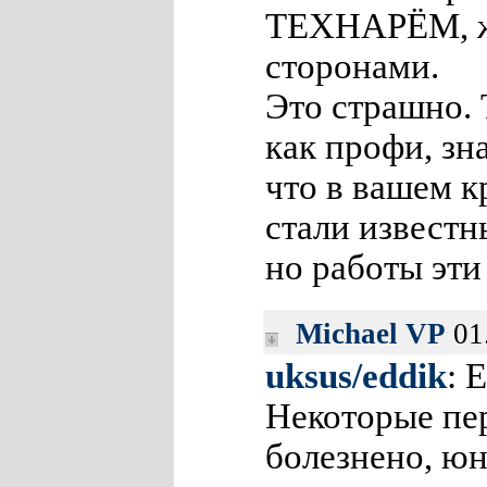
ТЕХНАРЁМ, ж
сторонами.
Это страшно.
как профи, зна
что в вашем к
стали известн
но работы эти
Michael VP
01
uksus/eddik
: 
Некоторые пе
болезнено, ю