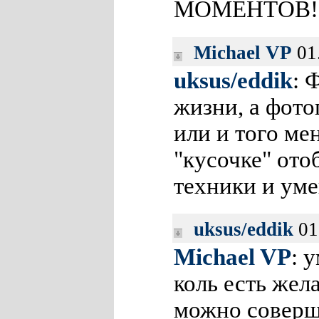
МОМЕНТОВ!
Michael VP
01
uksus/eddik
: 
жизни, а фото
или и того м
"кусочке" ото
техники и уме
uksus/eddik
01
Michael VP
: 
коль есть жела
можно совер