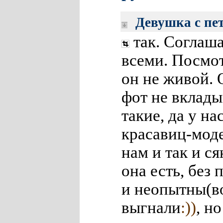
Девушка с пе
так. Соглаш
всеми. Посмот
он не живой. 
фот не вклады
такие, да у на
красавиц-мод
нам и так и с
она есть, без
и неопытны(в
выгнали
:))
, н