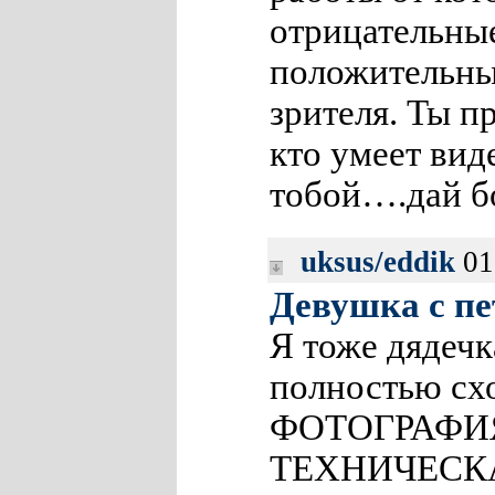
отрицательны
положительны
зрителя. Ты п
кто умеет виде
тобой….дай бо
uksus/eddik
01
Девушка с пе
Я тоже дядечк
полностью схо
ФОТОГРАФИЯ
ТЕХНИЧЕСК