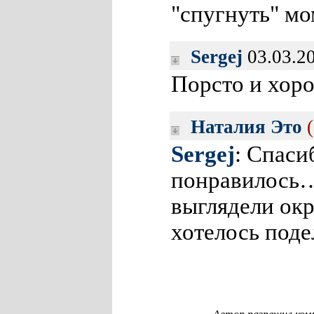
"спугнуть" мо
Sergej
03.03.20
Порсто и хор
Наталия Это
Sergej
: Спас
понравилось…
выглядели о
хотелось поде