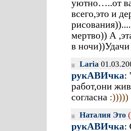
уютно…..от в
всего,это и д
рисования))..
мертво)) А ,э
в ночи))Удачи
Laria
01.03.20
рукАВИчка
:
работ,они жив
согласна
:)))))
Наталия Это
рукАВИчка
: