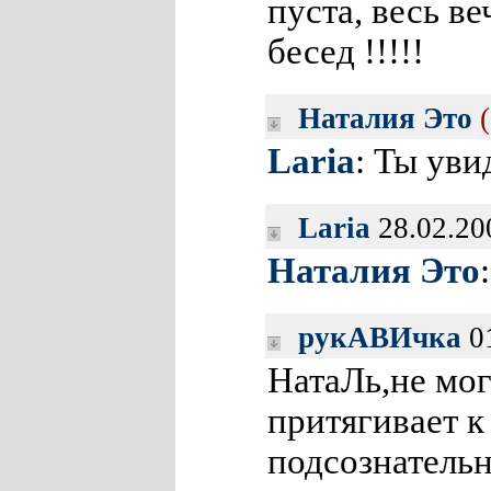
пуста, весь в
бесед !!!!!
Наталия Это
Laria
: Ты ув
Laria
28.02.20
Наталия Это
рукАВИчка
01
НатаЛь,не мог
притягивает к
подсознатель