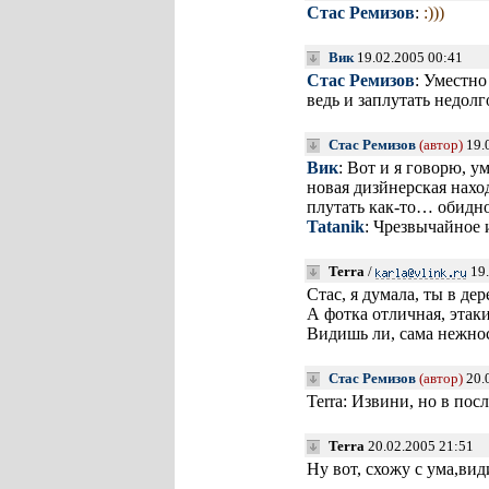
Стас Ремизов
:
:)))
Вик
19.02.2005 00:41
Стас Ремизов
: Уместно
ведь и заплутать недолг
Стас Ремизов
(автор)
19.
Вик
: Вот и я говорю, у
новая дизйнерская нахо
плутать как-то… обидн
Tatanik
: Чрезвычайное 
Terra
/
19.
Стас, я думала, ты в де
А фотка отличная, этак
Видишь ли, сама нежнос
Стас Ремизов
(автор)
20.
Terra: Извини, но в пос
Terra
20.02.2005 21:51
Ну вот, схожу с ума,в