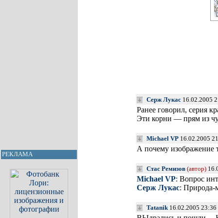
Серж Лукас
16.02.2005 
Ранее говорил, серия кр
Эти корни — прям из чу
Michael VP
16.02.2005 21
А почему изображение т
РЕКЛАМА
Стас Ремизов
(автор)
16.
Michael VP
: Вопрос ин
Серж Лукас
: Природа-
Tatanik
16.02.2005 23:36
ВЫдрались и пошли… К