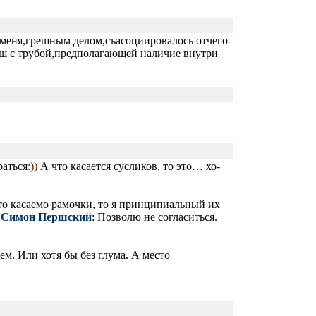
у меня,грешным делом,съасоциировалось отчего-
аш с трубой,предполагающей наличие внутри
раться
:))
А что касается сусликов, то это… хо-
 что касаемо рамочки, то я принципиальный их
.
Симон Першский
: Позволю не согласиться.
ем. Или хотя бы без глума. А место