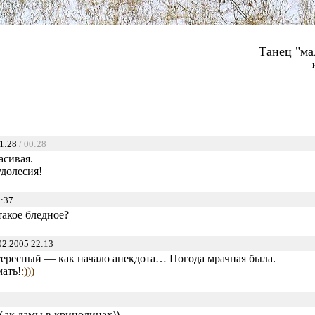
Танец "ма
21:28
/ 00:28
асивая.
долесия!
:37
акое бледное?
02.2005 22:13
тересный — как начало анекдота… Погода мрачная была.
мать!
:)))
ак дамы в кринолинах))