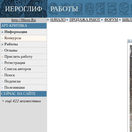
ИЕРОГЛИФ
РАБОТЫ
http://Hiero.Ru
НАЧАЛО
ПРОДАЖА РАБОТ
ФОРУМ
БИБ
АРТ-КРИТИКА
Информация
Конкурсы
16.
Работы
Отзывы
Прислать работу
Регистрация
Список авторов
Поиск
Подписка
Полезняшки
СЕЙЧАС НА САЙТЕ
+ ещё 422 неизвестных