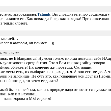
стечко,завораживает.
Tatanik
: Вы спрашиваете про сусликов,а 
,с шалашем его.Как новая дизйнерская находка! Прикиньте-шал
в тёплм клозете.
д мыслей…
иалог в автором, он поймет… ))
02.2005 07:27
инах не ВЫдираются! Ну если только иногда позволят себе НАд
ть сусликовская среда бытия. Это я Вам как заяц зайцу говорю…
афиня, обижаете! Ну, конечно же, проверял. См. выше.
акие места есть, их выбирать не приходится. А они есть везде. А
мки не загонишь. Не суть это, как говаривал мой друг из Перми
асной погоды, то зачем ее делать?
какой бы она не была, как и к природе надо относиться с уважени
ное. Как и в Разливе…
 — наша корова и МЫ ее доим!