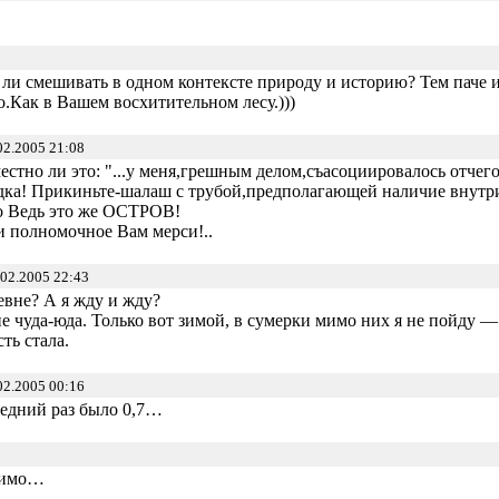
 ли смешивать в одном контексте природу и историю? Тем паче 
о.Как в Вашем восхитительном лесу.)))
02.2005 21:08
местно ли это: "...у меня,грешным делом,съасоциировалось отче
дка! Прикиньте-шалаш с трубой,предполагающей наличие внутри 
о Ведь это же ОСТРОВ!
и полномочное Вам мерси!..
02.2005 22:43
ревне? А я жду и жду?
ие чуда-юда. Только вот зимой, в сумерки мимо них я не пойду 
ть стала.
02.2005 00:16
ледний раз было 0,7…
идимо…