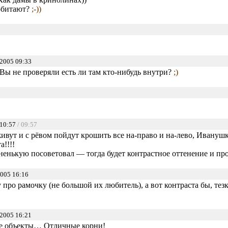
 обитают?
;-))
2005 09:33
Вы не проверяли есть ли там кто-нибудь внутри?
;)
 10:57
/ 09:57
оживут и с рёвом пойдут крошить все на-право и на-лево, Ивану
!!!!
ненькую посоветовал — тогда будет контрастное оттенение и про
005 16:16
у про рамочку (не большой их любитель), а вот контраста бы, тез
2005 16:21
е объекты… Отличные корни!