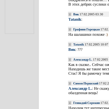
В этих дебрях суслики
Вик
17.02.2005 03:30
Tatanik
:
Графиня Горецкая
17.02.
На шалашики похоже
:)
Tatanik
17.02.2005 10:07
Вик
: ???
Александр L.
17.02.2005
Как в сказке.. Сейчас 
Находишь же такие места
Стас! Я бы рамочку тем
Симон Першский
17.02.2
Александр L.
: Не скаж
обалденная вещь!
Геннадий Сорокин
17.02.
Находим тут интересны