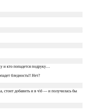
шку и кто попадется подруку…
падет бледность!! Нет?
ка, стоит добавить и в ч\б — и получилась бы