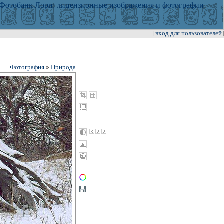
[
вход для пользователей
]
Фотография
»
Природа