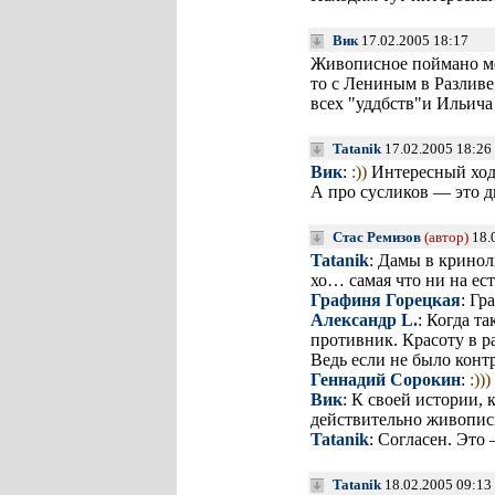
Вик
17.02.2005 18:17
Живописное поймано ме
то с Лениным в Разливе
всех "уддбств"и Ильича 
Tatanik
17.02.2005 18:26
Вик
:
:))
Интересный хо
А про сусликов — это д
Стас Ремизов
(автор)
18.
Tatanik
: Дамы в кринол
хо… самая что ни на ес
Графиня Горецкая
: Гр
Александр L.
: Когда т
противник. Красоту в ра
Ведь если не было контр
Геннадий Сорокин
:
:)))
Вик
: К своей истории, 
действительно живопис
Tatanik
: Согласен. Это
Tatanik
18.02.2005 09:13