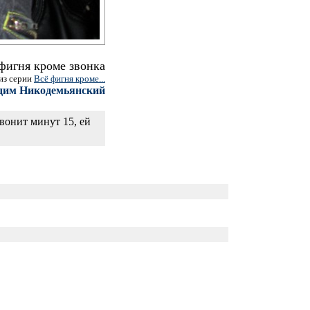
фигня кроме звонка
из серии
Всё фигня кроме...
дим Никодемьянский
вонит минут 15, ей