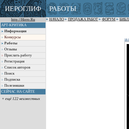
ИЕРОГЛИФ
РАБОТЫ
http://Hiero.Ru
НАЧАЛО
ПРОДАЖА РАБОТ
ФОРУМ
БИБ
АРТ-КРИТИКА
Информация
Конкурсы
18.
Работы
Отзывы
Прислать работу
Регистрация
Список авторов
Поиск
Подписка
Полезняшки
СЕЙЧАС НА САЙТЕ
+ ещё 122 неизвестных