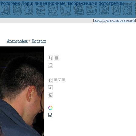
[
вход для пользователей
]
Фотография
»
Портрет