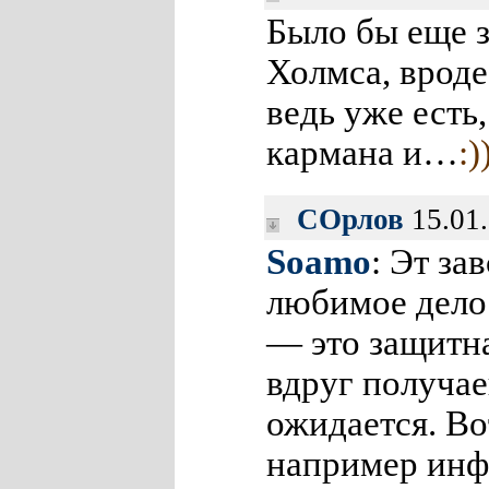
Было бы еще з
Холмса, вроде
ведь уже есть
кармана и…
:)
СОрлов
15.01.
Soamo
: Эт з
любимое дело
— это защитн
вдруг получае
ожидается. Во
например инф