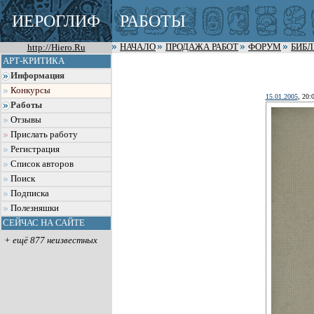
ИЕРОГЛИФ
РАБОТЫ
http://Hiero.Ru
НАЧАЛО
ПРОДАЖА РАБОТ
ФОРУМ
БИБ
АРТ-КРИТИКА
Информация
Конкурсы
15.01.2005
, 20:
Работы
Отзывы
Прислать работу
Регистрация
Список авторов
Поиск
Подписка
Полезняшки
СЕЙЧАС НА САЙТЕ
+ ещё 877 неизвестных