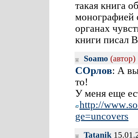
такая книга о
монографией о
органах чувст
книги писал 
Soamo
(автор)
СОрлов
: А в
то!
У меня еще ес
http://www
.s
ge=uncover
s
Tatanik
15.01.