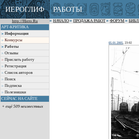
ИЕРОГЛИФ
РАБОТЫ
http://Hiero.Ru
НАЧАЛО
ПРОДАЖА РАБОТ
ФОРУМ
БИБ
АРТ-КРИТИКА
Информация
Конкурсы
05.01.2005
, 23:02
Работы
Отзывы
Прислать работу
Регистрация
Список авторов
Поиск
Подписка
Полезняшки
СЕЙЧАС НА САЙТЕ
+ ещё 509 неизвестных