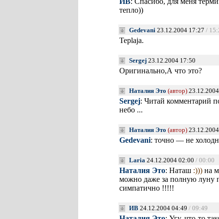
ИВ
: Спасибо, для меня терм
тепло))
Gedevani
23.12.2004 17:27
/ 15
Teplaja.
Sergej
23.12.2004 17:50
Оригинально,А что это?
Наталия Это
(автор)
23.12.2004
Sergej
: Читай комментарий п
небо ...
Наталия Это
(автор)
23.12.2004
Gedevani
: точно — не холодн
Laria
24.12.2004 02:00
/ 00:00
Наталия Это
: Наташ
:)))
на мо
можно даже за полную луну п
симпатично !!!!!
ИВ
24.12.2004 04:49
/ 09:49
Наталия Это
: Угу, что-то т