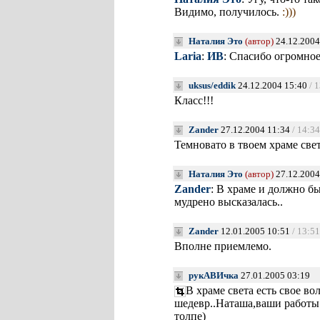
Видимо, получилось.
:)))
Наталия Это
(автор)
24.12.2004
Laria
:
ИВ
: Спасибо огромное
uksus/eddik
24.12.2004 15:40
/ 
Класс!!!
Zander
27.12.2004 11:34
/ 14:34
Темновато в твоем храме свет
Наталия Это
(автор)
27.12.2004
Zander
: В храме и должно б
мудрено высказалась..
Zander
12.01.2005 10:51
/ 13:51
Вполне приемлемо.
рукАВИчка
27.01.2005 03:19
В храме света есть свое во
шедевр..Наташа,ваши работы 
толпе)