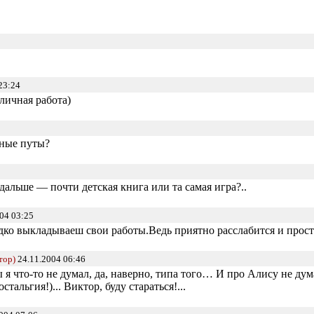
23:24
ичная работа)
ные путы?
дальше — почти детская книга или та самая игра?..
04 03:25
едко выкладываеш свои работы.Ведь приятно расслабится и прос
тор)
24.11.2004 06:46
 я что-то не думал, да, наверно, типа того… И про Алису не дум
тальгия!)... Виктор, буду стараться!...