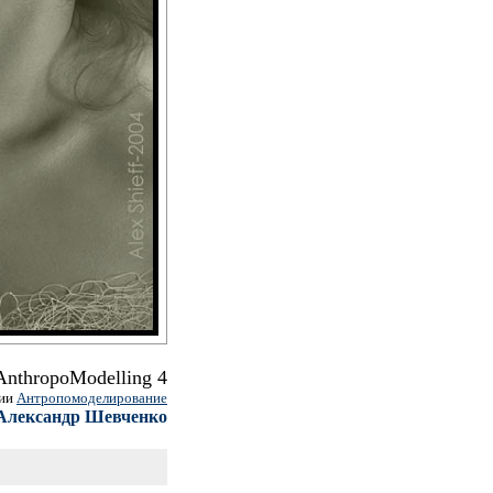
AnthropoModelling 4
рии
Антропомоделирование
Александр Шевченко