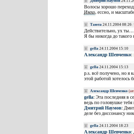
Дмитрий Наумов
24.11.2
Волосы хорошо переход
Имхо
, ессно, и масшта
Таюта
24.11.2004 08:26
Действительно, ух ты… 
Я бы никогда до такого
gella
24.11.2004 15:10
Александр Шевченко
:
gella
24.11.2004 15:13
p.s. всё получено, но
этой работой хотелось 
Александр Шевченко
(ав
gella
: Эта последняя в 
ведь по головушке тебя 
Дмитрий Наумов
: Дми
деле без диссонансу ник
gella
24.11.2004 18:23
Александр Шевченко
: