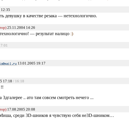
 12:35
ть девушку в качестве резака — нетехнологично.
тор)
25.11.2004 14:26
 технологично! — результат налицо
:)
17:01
13.01.2005 19:17
5 17:18
/ 16:18
!!
3дгалерее .. ато там совсем смотреть нечего ...
тор)
17.08.2005 20:08
, Миша, среди 3D-шников я чувствую себя не3D-шником…