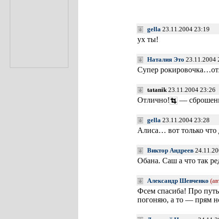
gella
23.11.2004 23:19
ух ты!
Наталия Это
23.11.2004 
Супер рокировочка…отл
tatanik
23.11.2004 23:26
Отлично!
— сброшен
gella
23.11.2004 23:28
Алиса… вот только что 
Виктор Андреев
24.11.20
Обана. Саш а что так р
Александр Шевченко
(ав
Фсем спасиба! Про путы
погоняю, а то — прям нос