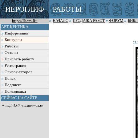
ИЕРОГЛИФ
РАБОТЫ
http://Hiero.Ru
НАЧАЛО
ПРОДАЖА РАБОТ
ФОРУМ
БИБ
АРТ-КРИТИКА
Информация
Конкурсы
23.
Работы
Отзывы
Прислать работу
Регистрация
Список авторов
Поиск
Подписка
Полезняшки
СЕЙЧАС НА САЙТЕ
+ ещё 130 неизвестных