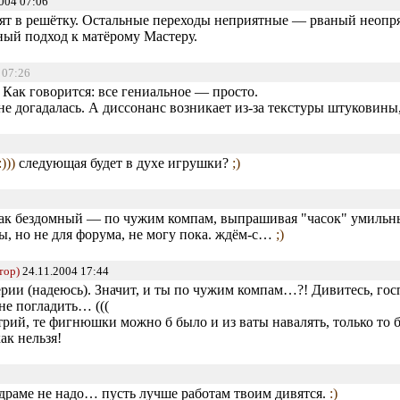
004 07:06
ят в решётку. Остальные переходы неприятные — рваный неопр
бный подход к матёрому Мастеру.
/ 07:26
Как говорится: все гениальное — просто.
 не догадалась. А диссонанс возникает из-за текстуры штуковин
:)))
следующая будет в духе игрушки?
;)
 я как бездомный — по чужим компам, выпрашивая "часок" умил
бы, но не для форума, не могу пока. ждём-с…
;)
тор)
24.11.2004 17:44
серии (надеюсь). Значит, и ты по чужим компам…?! Дивитесь, госп
не погладить… (((
трий, те фигнюшки можно б было и из ваты навалять, только то б
ак нельзя!
 драме не надо… пусть лучше работам твоим дивятся.
:)