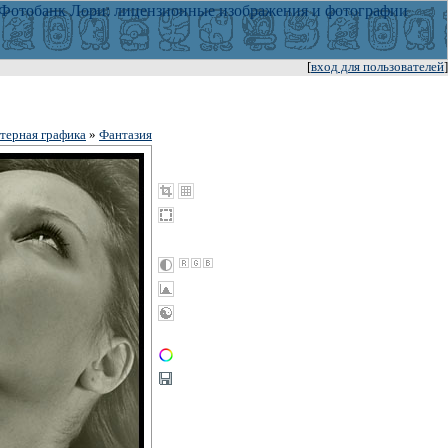
[
вход для пользователей
]
терная графика
»
Фантазия