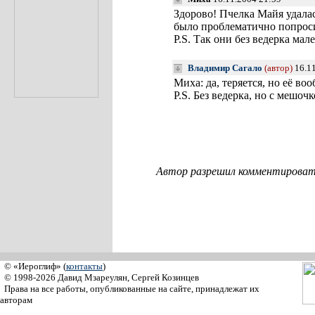
Здорово! Пчелка Майя удалас
было проблематично попросит
P.S. Так они без ведерка мал
Владимир Сагало
(автор)
16.11
Миха: да, теряется, но её во
P.S. Без ведерка, но с мешоч
Автор разрешил комментировать
© «Иероглиф» (
контакты
)
© 1998-2026 Давид Мзареулян, Сергей Козинцев
Права на все работы, опубликованные на сайте, принадлежат их
авторам