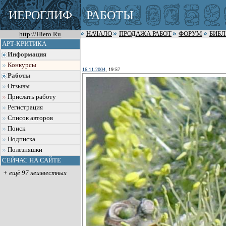
ИЕРОГЛИФ
РАБОТЫ
http://Hiero.Ru
НАЧАЛО
ПРОДАЖА РАБОТ
ФОРУМ
БИБ
АРТ-КРИТИКА
Информация
Конкурсы
16.11.2004
, 19:57
Работы
Отзывы
Прислать работу
Регистрация
Список авторов
Поиск
Подписка
Полезняшки
СЕЙЧАС НА САЙТЕ
+ ещё 97 неизвестных