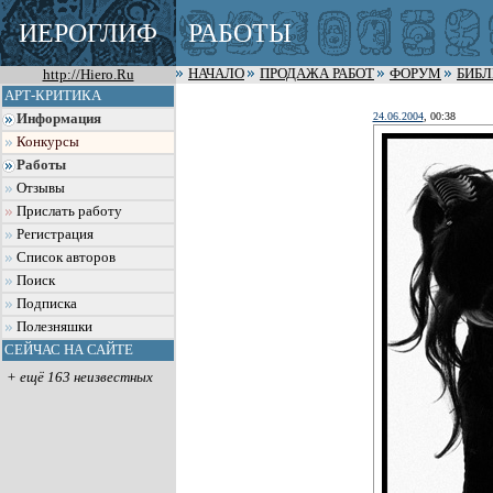
ИЕРОГЛИФ
РАБОТЫ
http://Hiero.Ru
НАЧАЛО
ПРОДАЖА РАБОТ
ФОРУМ
БИБ
АРТ-КРИТИКА
24.06.2004
, 00:38
Информация
Конкурсы
Работы
Отзывы
Прислать работу
Регистрация
Список авторов
Поиск
Подписка
Полезняшки
СЕЙЧАС НА САЙТЕ
+ ещё 163 неизвестных