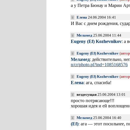
а у Петра Бюнау и Марии Ар
Елена
24.06.2004 16:41
И Вас с днем рождения, судар
Меламед
25.06.2004 11:44
Eugeny (Ef) Kozhevnikov
: а 
Eugeny (Ef) Kozhevnikov
(автор
Меламед
: действительно, н
n/cr/photo
.pl?ind=10
85168576
Eugeny (Ef) Kozhevnikov
(автор
Елена
: ага, спасиба!
вездесущая
25.06.2004 13:01
просто потрясающе!!!
хорошая идея и ей воплощен
Меламед
25.06.2004 16:40
(Ef)
: ага — этот посильнее, п