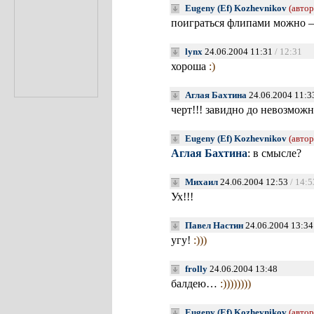
Eugeny (Ef) Kozhevnikov
(автор
поиграться флипами можно —
lynx
24.06.2004 11:31
/ 12:31
хороша
:)
Аглая Бахтина
24.06.2004 11:3
черт!!! завидно до невозможн
Eugeny (Ef) Kozhevnikov
(автор
Аглая Бахтина
: в смысле?
Михаил
24.06.2004 12:53
/ 14:5
Ух!!!
Павел Настин
24.06.2004 13:3
угу!
:)))
frolly
24.06.2004 13:48
балдею…
:))))))))
Eugeny (Ef) Kozhevnikov
(автор