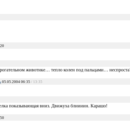
:20
 трогательном животике… тепло колен под пальцами… неспроста
05.05.2004 06:35
/ 13:35
релка показывающая вниз. Движуха блиииин. Карашо!
:50