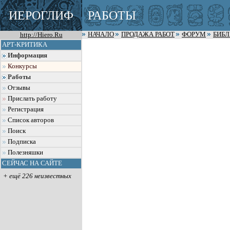
ИЕРОГЛИФ
РАБОТЫ
http://Hiero.Ru
НАЧАЛО
ПРОДАЖА РАБОТ
ФОРУМ
БИБ
АРТ-КРИТИКА
Информация
Конкурсы
Работы
Отзывы
Прислать работу
Регистрация
Список авторов
Поиск
Подписка
Полезняшки
СЕЙЧАС НА САЙТЕ
+ ещё 226 неизвестных