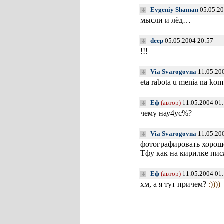
Evgeniy Shaman
05.05.20
мысли и лёд…
deep
05.05.2004 20:57
!!!
Via Svarogovna
11.05.20
eta rabota u menia na kom
Еф
(автор)
11.05.2004 01
чему нау4ус%?
Via Svarogovna
11.05.20
фотографировать хорошо
Тфу как на кирилке пис
Еф
(автор)
11.05.2004 01
хм, а я тут причем?
:))))