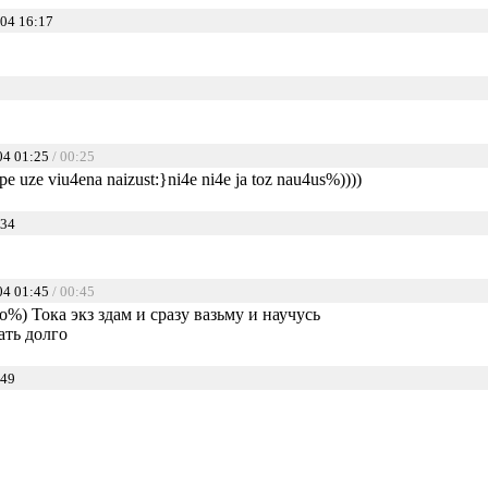
04 16:17
04 01:25
/ 00:25
pe uze viu4ena naizust:}ni4e ni4e ja toz nau4us%))))
:34
04 01:45
/ 00:45
%) Тока экз здам и сразу вазьму и научусь
ать долго
:49