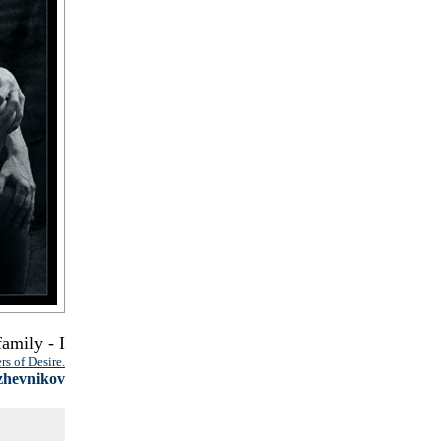
family - I
rs of Desire.
zhevnikov