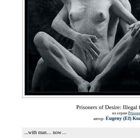
Prisoners of Desire: Illegal 
из серии
Prisone
Eugeny (Ef) Ko
автор:
...with man… now…