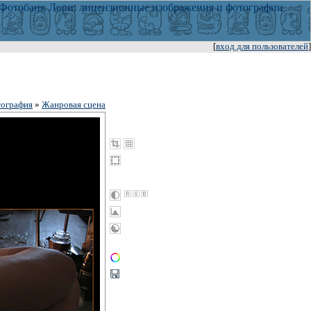
[
вход для пользователей
]
ография
»
Жанровая сцена