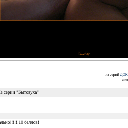
из серий
ДОК
авт
з серии "Бытовуха"
льно!!!!!!10 баллов!