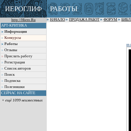
ИЕРОГЛИФ
РАБОТЫ
http://Hiero.Ru
НАЧАЛО
ПРОДАЖА РАБОТ
ФОРУМ
БИБ
АРТ-КРИТИКА
Информация
Конкурсы
Работы
09.
Отзывы
Прислать работу
Регистрация
Список авторов
Поиск
Подписка
Полезняшки
СЕЙЧАС НА САЙТЕ
+ ещё 1099 неизвестных