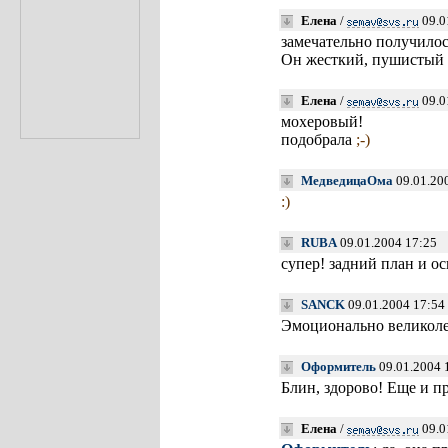
Елена
/
09.0
замечательно получилос
Он жесткий, пушистый 
Елена
/
09.0
мохеровый!
подобрала
;-)
МедведицаОма
09.01.20
:)
RUBA
09.01.2004 17:25
супер! задний план и о
SANCK
09.01.2004 17:54
Эмоционально великоле
Оформитель
09.01.2004 
Блин, здорово! Еще и п
Елена
/
09.0