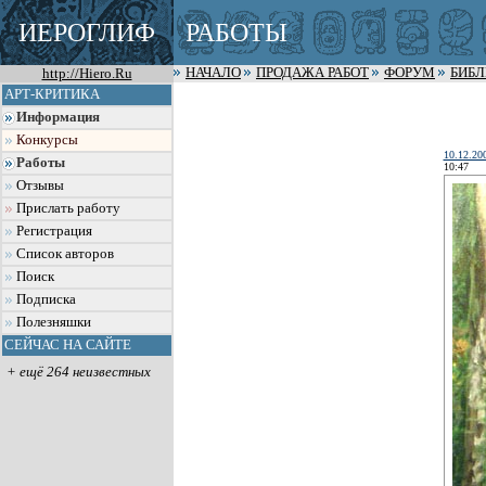
ИЕРОГЛИФ
РАБОТЫ
http://Hiero.Ru
НАЧАЛО
ПРОДАЖА РАБОТ
ФОРУМ
БИБ
АРТ-КРИТИКА
Информация
Конкурсы
10.12.20
Работы
10:47
Отзывы
Прислать работу
Регистрация
Список авторов
Поиск
Подписка
Полезняшки
СЕЙЧАС НА САЙТЕ
+ ещё 264 неизвестных