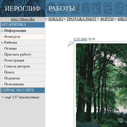
ИЕРОГЛИФ
РАБОТЫ
http://Hiero.Ru
НАЧАЛО
ПРОДАЖА РАБОТ
ФОРУМ
БИБ
АРТ-КРИТИКА
Информация
Конкурсы
27.07.2003
, 22:19
Работы
Отзывы
Прислать работу
Регистрация
Список авторов
Поиск
Подписка
Полезняшки
СЕЙЧАС НА САЙТЕ
+ ещё 137 неизвестных