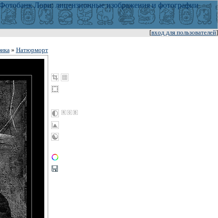
[
вход для пользователей
]
ика
»
Натюрморт