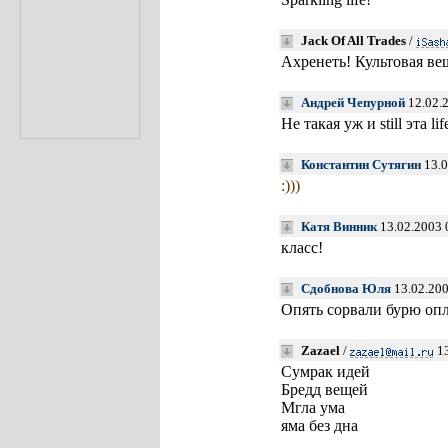
Jack Of All Trades
/
Ахренеть! Культовая вещ
Андрей Чепурной
12.02.
Не такая уж и still эта lif
Константин Сутягин
13.0
:)))
Катя Винник
13.02.2003 
класс!
Сдобнова Юля
13.02.200
Опять сорвали бурю оп
Zazael
/
13
Сумрак идей
Бредд вещей
Мгла ума
яма без дна