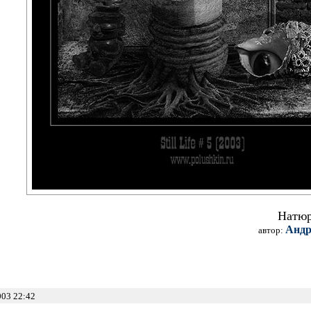
Натюр
Андр
автор:
003 22:42