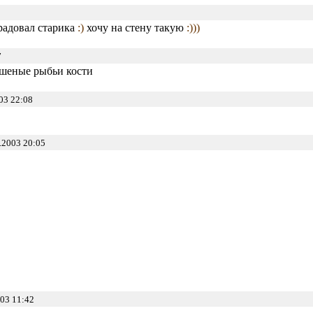
адовал старика
:)
хочу на стену такую
:)))
7
ушеные рыбьи кости
03 22:08
.2003 20:05
03 11:42