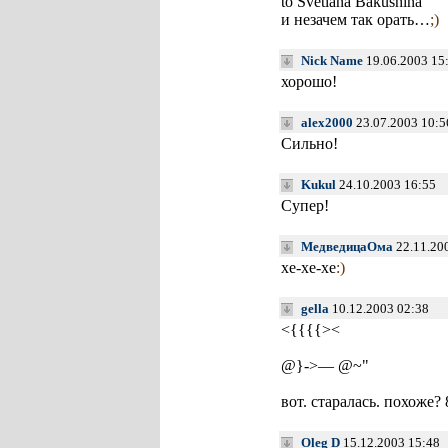
to Svetlana Bakushina
и незачем так орать…
;)
Nick Name
19.06.2003 15
хорошо!
alex2000
23.07.2003 10:5
Сильно!
Kukul
24.10.2003 16:55
Супер!
МедведицаОма
22.11.20
хе-хе-хе
:)
gella
10.12.2003 02:38
<{{{{><
@}->— @~"
вот. старалась. похоже? 8)
Oleg D
15.12.2003 15:48