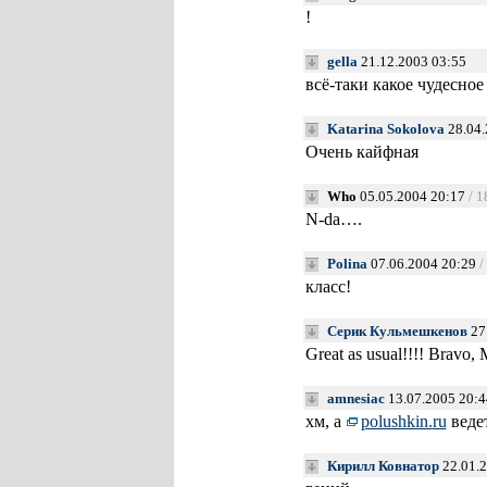
!
gella
21.12.2003 03:55
всё-таки какое чудесно
Katarina Sokolova
28.04.
Очень кайфная
Who
05.05.2004 20:17
/ 1
N-da….
Polina
07.06.2004 20:29
/
класс!
Серик Кульмешкенов
27
Great as usual!!!! Bravo, M
amnesiac
13.07.2005 20:4
хм, а
polushkin.
ru
ведет
Кирилл Ковнатор
22.01.