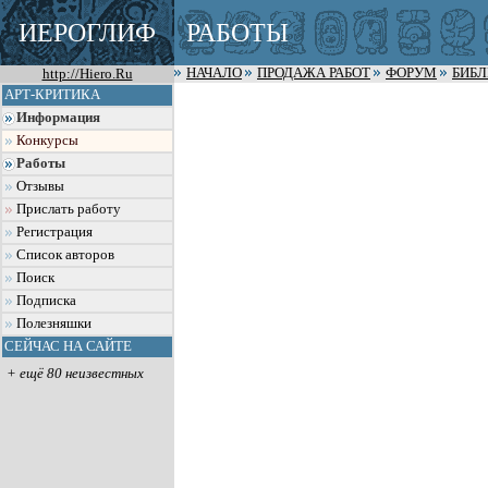
ИЕРОГЛИФ
РАБОТЫ
http://Hiero.Ru
НАЧАЛО
ПРОДАЖА РАБОТ
ФОРУМ
БИБ
АРТ-КРИТИКА
Информация
Конкурсы
Работы
Отзывы
Прислать работу
Регистрация
Список авторов
Поиск
Подписка
Полезняшки
СЕЙЧАС НА САЙТЕ
+ ещё 80 неизвестных