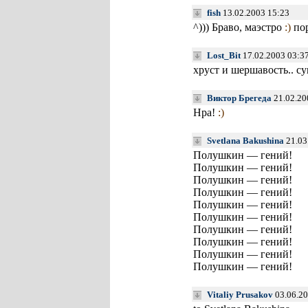
fish
13.02.2003 15:23
^))) Браво, маэстро
:)
пор
Lost_Bit
17.02.2003 03:3
хруст и шершавость.. с
Виктор Брегеда
21.02.20
Нра!
:)
Svetlana Bakushina
21.03
Полушкин — гений!
Полушкин — гений!
Полушкин — гений!
Полушкин — гений!
Полушкин — гений!
Полушкин — гений!
Полушкин — гений!
Полушкин — гений!
Полушкин — гений!
Полушкин — гений!
Vitaliy Prusakov
03.06.20