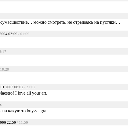
е сумасшествие… можно смотреть, не отрываясь на пустяки…
2004 02:09
/ 01:09
8:17
 18:29
.01.2005 06:02
/ 21:02
aestro! I love all your art.
4
 на какую то buy-viagra
2006 22:50
/ 11:50