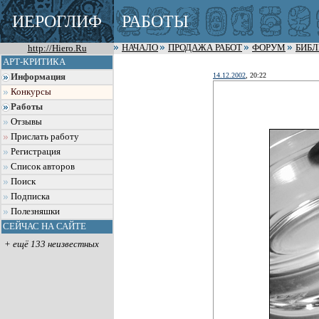
ИЕРОГЛИФ
РАБОТЫ
http://Hiero.Ru
НАЧАЛО
ПРОДАЖА РАБОТ
ФОРУМ
БИБ
АРТ-КРИТИКА
14.12.2002
, 20:22
Информация
Конкурсы
Работы
Отзывы
Прислать работу
Регистрация
Список авторов
Поиск
Подписка
Полезняшки
СЕЙЧАС НА САЙТЕ
+ ещё 133 неизвестных