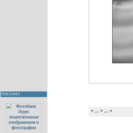
РЕКЛАМА
* — * — *