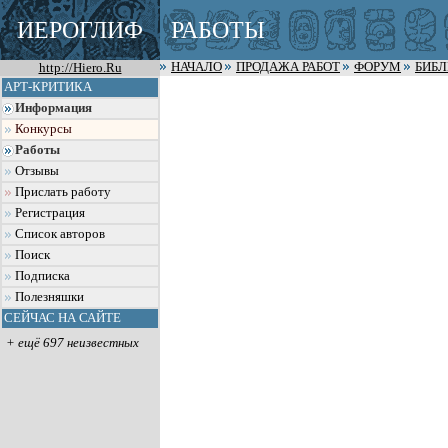
ИЕРОГЛИФ
РАБОТЫ
http://Hiero.Ru
НАЧАЛО
ПРОДАЖА РАБОТ
ФОРУМ
БИБ
АРТ-КРИТИКА
Информация
Конкурсы
Работы
Отзывы
Прислать работу
Регистрация
Список авторов
Поиск
Подписка
Полезняшки
СЕЙЧАС НА САЙТЕ
+ ещё 697 неизвестных