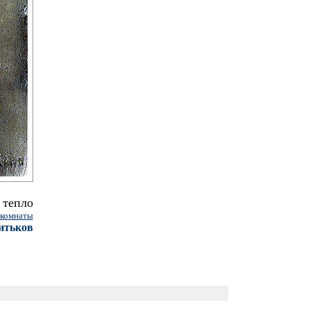
тепло
 комнаты
итьков