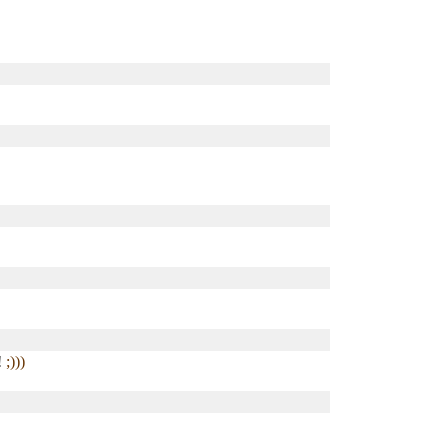
!
;)))