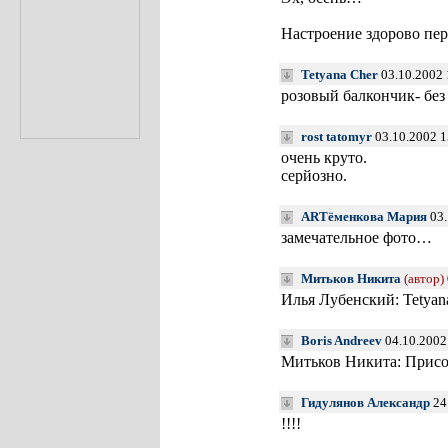
Настроение здорово пер
Tetyana Cher
03.10.2002 
розовый балкончик- бе
rost tatomyr
03.10.2002 1
очень круто.
серйозно.
ARTёменкова Мария
03.
замечательное фото…
Митьков Никита
(автор)
Илья Лубенский: Tetyana
Boris Andreev
04.10.2002
Митьков Никита: Присо
Гидулянов Александр
24
!!!!