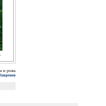
а и рожь
Лавренов