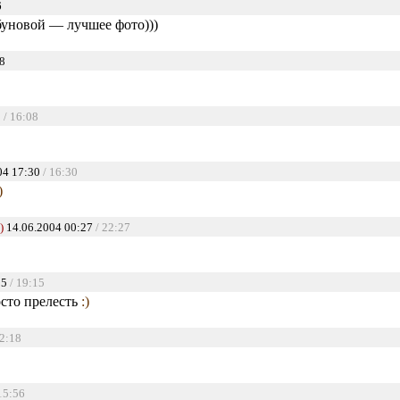
6
буновой — лучшее фото)))
8
8
/ 16:08
04 17:30
/ 16:30
)
)
14.06.2004 00:27
/ 22:27
15
/ 19:15
сто прелесть
:)
12:18
15:56