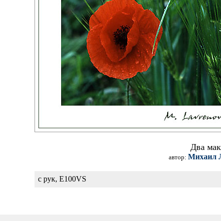
Два мак
Михаил 
автор:
с рук, E100VS