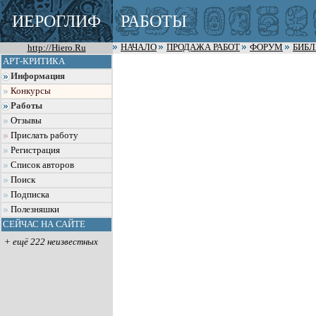
ИЕРОГЛИФ
РАБОТЫ
http://Hiero.Ru
НАЧАЛО
ПРОДАЖА РАБОТ
ФОРУМ
БИБ
АРТ-КРИТИКА
Информация
Конкурсы
Работы
Отзывы
Прислать работу
Регистрация
Список авторов
Поиск
Подписка
Полезняшки
СЕЙЧАС НА САЙТЕ
+ ещё 222 неизвестных