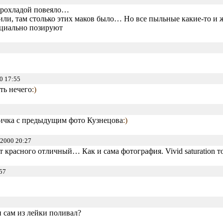
прохладой повеяло…
ли, там столько этих маков было… Но все пыльные какие-то и жу
пециально позируют
0 17:55
ть нечего
:)
личка с предыдущим фото Кузнецова
:)
2000 20:27
т красного отличный… Как и сама фотография. Vivid saturation 
57
 сам из лейки поливал?