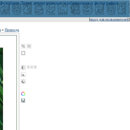
[
вход для пользователей
]
я
»
Природа