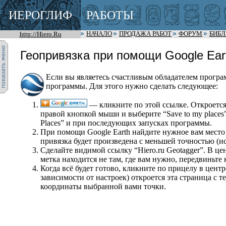
ИЕРОГЛИФ
РАБОТЫ
http://Hiero.Ru
НАЧАЛО
ПРОДАЖА РАБОТ
ФОРУМ
БИБ
Геопривязка при помощи Google Ear
Если вы являетесь счастливым обладателем програм
программы. Для этого нужно сделать следующее:
— кликните по этой ссылке. Откроется 
правой кнопкой мыши и выберите “Save to my places”
Places” и при последующих запусках программы.
При помощи Google Earth найдите нужное вам место и
привязка будет произведена с меньшей точностью (исп
Сделайте видимой ссылку “Hiero.ru Geotagger”. В це
метка находится не там, где вам нужно, передвиньте 
Когда всё будет готово, кликните по прицелу в цент
зависимости от настроек) откроется эта страница с
координаты выбранной вами точки.