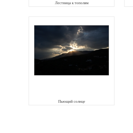
Лестница к тополям
Пьющий солнце