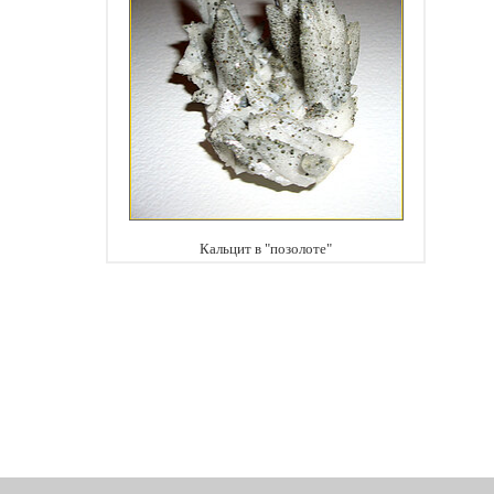
Кальцит в "позолоте"