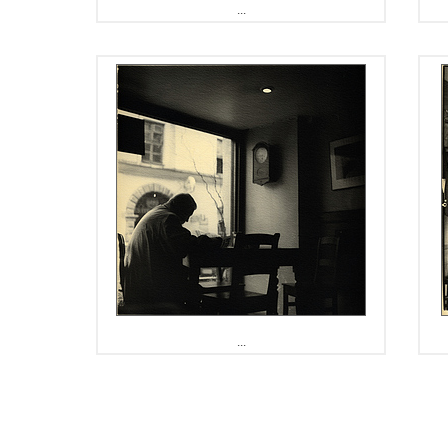
...
...