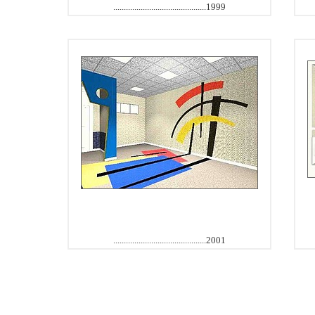
............................................1999
............................................2001