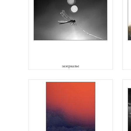
зазеркалье