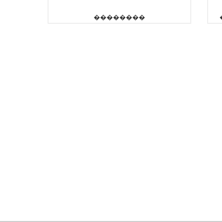
��������