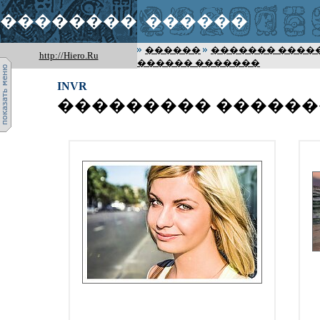
��������
������
������
������� ����
http://Hiero.Ru
������ �������
INVR
��������� �����