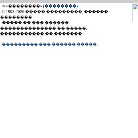
© «��������» (
��������
)
© 1998-2026 ����� ���������, ������
��������
����� �� ��� ������,
�������������� �� �����,
����������� �� �������
��������� ��� ������ �����