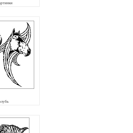
артинки
олубь