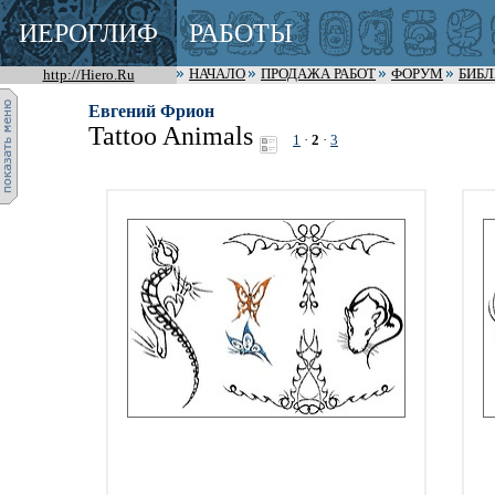
ИЕРОГЛИФ
РАБОТЫ
http://Hiero.Ru
НАЧАЛО
ПРОДАЖА РАБОТ
ФОРУМ
БИБ
Евгений Фрион
Tattoo Animals
1
·
2
·
3