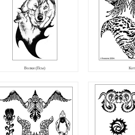
Волки (Псы)
Кот