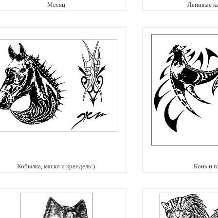
Месяц
Ленивые к
Кобылка, маски и крендель:)
Конь и г