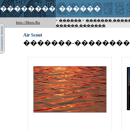
��������
������
������
������� ����
http://Hiero.Ru
������ �������
Air Scout
�������-�������