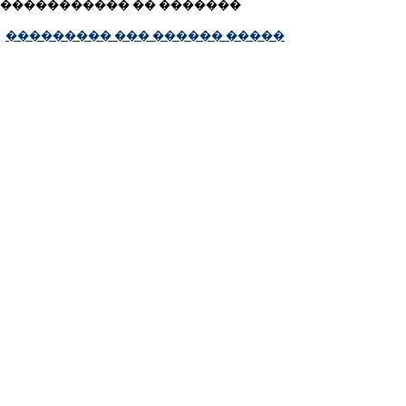
����������� �� �������
��������� ��� ������ �����