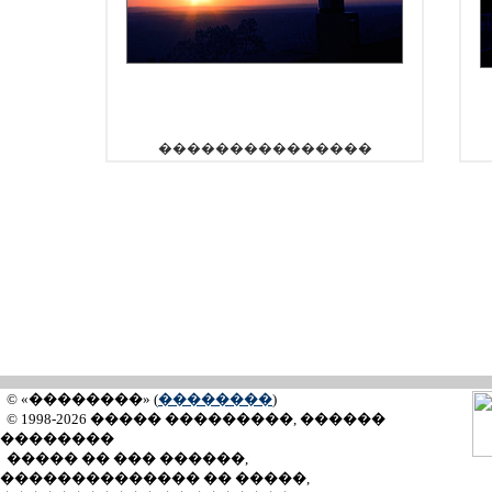
���������������
© «��������» (
��������
)
© 1998-2026 ����� ���������, ������
��������
����� �� ��� ������,
�������������� �� �����,